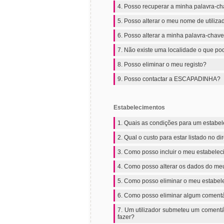
4. Posso recuperar a minha palavra-c
5. Posso alterar o meu nome de utiliza
6. Posso alterar a minha palavra-chav
7. Não existe uma localidade o que pod
8. Posso eliminar o meu registo?
9. Posso contactar a ESCAPADINHA?
Estabelecimentos
1. Quais as condições para um estabe
2. Qual o custo para estar listado no
3. Como posso incluir o meu estabel
4. Como posso alterar os dados do me
5. Como posso eliminar o meu estabe
6. Como posso eliminar algum comentá
7. Um utilizador submeteu um comentá
fazer?