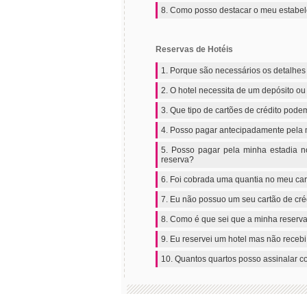
8. Como posso destacar o meu estabel
Reservas de Hotéis
1. Porque são necessários os detalhes
2. O hotel necessita de um depósito o
3. Que tipo de cartões de crédito pode
4. Posso pagar antecipadamente pela 
5. Posso pagar pela minha estadia n
reserva?
6. Foi cobrada uma quantia no meu ca
7. Eu não possuo um seu cartão de créd
8. Como é que sei que a minha reserv
9. Eu reservei um hotel mas não recebi
10. Quantos quartos posso assinalar 