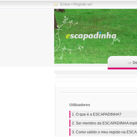
Entrar
•
Registe-se!
De
Utilizadores
1. O que é a ESCAPADINHA?
2. Ser membro da ESCAPADINHA impli
3. Como valido o meu registo na ES