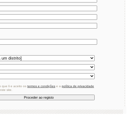
o que li e aceito os
termos e condições
e a
política de privacidade
ste site.