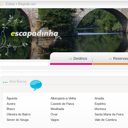
Entrar
•
Registe-se!
Destinos
Reservas
Águeda
Albergaria-a-Velha
Anadia
Aveiro
Castelo de Paiva
Espinho
Ílhavo
Mealhada
Murtosa
Oliveira do Bairro
Ovar
Santa Maria da Feira
Sever do Vouga
Vagos
Vale de Cambra