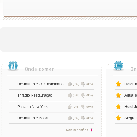
Restaurante Os Castelhanos
Hotel I
(0%)
(0%)
Trifágio Restauração
AquaHo
(0%)
(0%)
Pizzaria New York
Hotel J
(0%)
(0%)
Restaurante Bacana
Alegre 
(0%)
(0%)
Mais sugestões