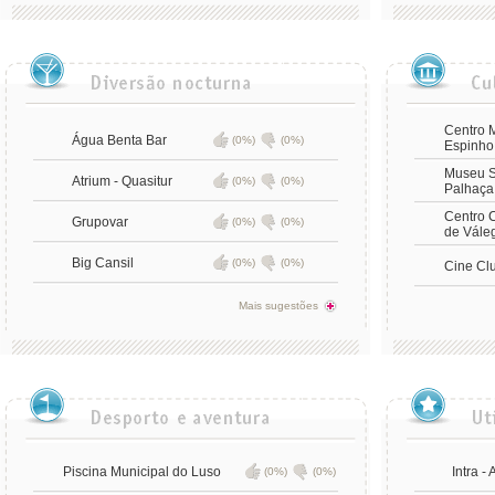
Centro M
Água Benta Bar
(0%)
(0%)
Espinho
Museu S
Atrium - Quasitur
(0%)
(0%)
Palhaça
Centro C
Grupovar
(0%)
(0%)
de Vále
Big Cansil
(0%)
(0%)
Cine Cl
Mais sugestões
Piscina Municipal do Luso
Intra - 
(0%)
(0%)