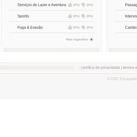
Serviços de Lazer e Aventura
Passag
(0%)
(0%)
Sportis
Intervi
(0%)
(0%)
Fuga & Evasão
Cambra
(0%)
(0%)
Mais sugestões
.:: |
política de privacidade
|
termos 
© 2007 Escapadi