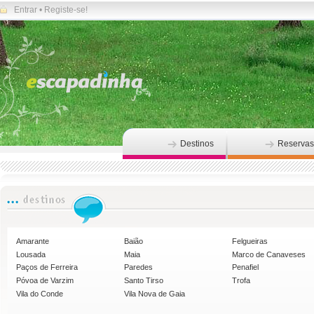
Entrar
•
Registe-se!
Destinos
Reservas
Amarante
Baião
Felgueiras
Lousada
Maia
Marco de Canaveses
Paços de Ferreira
Paredes
Penafiel
Póvoa de Varzim
Santo Tirso
Trofa
Vila do Conde
Vila Nova de Gaia