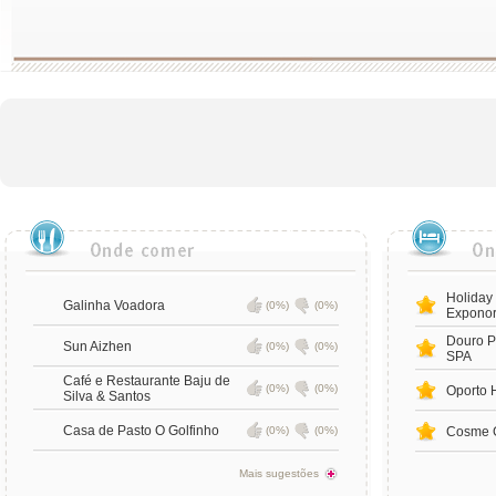
Holiday 
Galinha Voadora
(0%)
(0%)
Expono
Douro P
Sun Aizhen
(0%)
(0%)
SPA
Café e Restaurante Baju de
(0%)
(0%)
Oporto 
Silva & Santos
Casa de Pasto O Golfinho
(0%)
(0%)
Cosme 
Mais sugestões