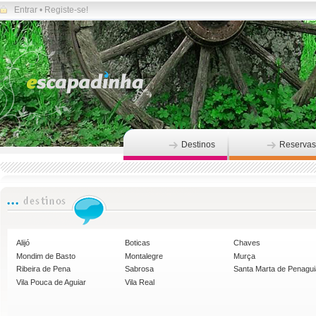
Entrar
•
Registe-se!
Destinos
Reservas
Alijó
Boticas
Chaves
Mondim de Basto
Montalegre
Murça
Ribeira de Pena
Sabrosa
Santa Marta de Penagu
Vila Pouca de Aguiar
Vila Real