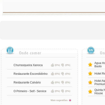
Agua Ho
Churrasqueira Xanoca
(0%)
(0%)
Basto
Hotel R
Restaurante Escondidinho
(0%)
(0%)
Hotel Aq
Restaurante Calvário
(0%)
(0%)
Premiu
Quinta 
O Primeiro - Self - Service
(0%)
(0%)
House
Mais sugestões