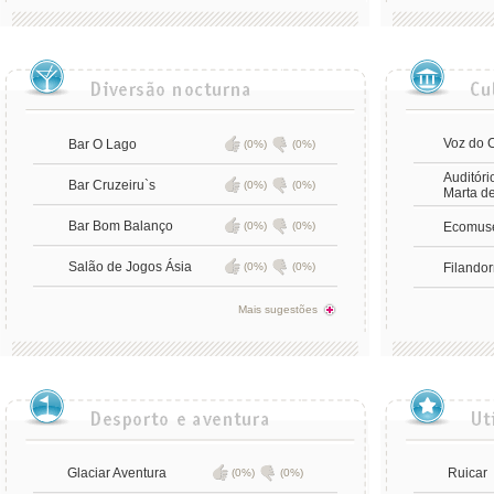
Voz do
Bar O Lago
(0%)
(0%)
Auditóri
Bar Cruzeiru`s
(0%)
(0%)
Marta d
Bar Bom Balanço
(0%)
(0%)
Ecomus
Salão de Jogos Ásia
(0%)
(0%)
Filandor
Mais sugestões
Glaciar Aventura
Ruicar
(0%)
(0%)