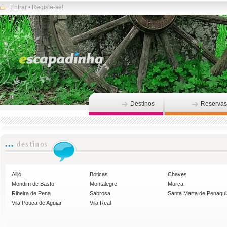
Entrar
•
Registe-se!
Destinos
Reservas
Alijó
Boticas
Chaves
Mondim de Basto
Montalegre
Murça
Ribeira de Pena
Sabrosa
Santa Marta de Penagu
Vila Pouca de Aguiar
Vila Real