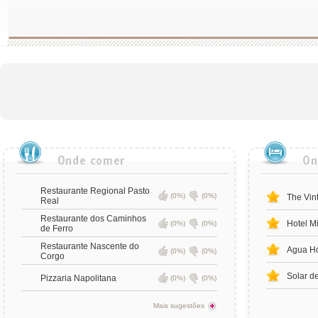
Restaurante Regional Pasto
(0%)
(0%)
The Vin
Real
Restaurante dos Caminhos
Hotel M
(0%)
(0%)
de Ferro
Restaurante Nascente do
Agua Ho
(0%)
(0%)
Corgo
Solar d
Pizzaria Napolitana
(0%)
(0%)
Mais sugestões