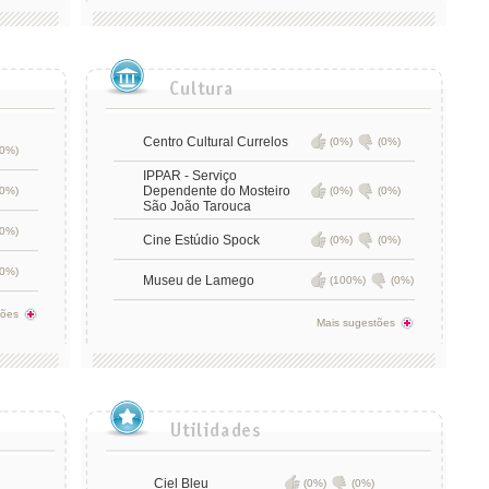
Centro Cultural Currelos
(0%)
(0%)
(0%)
IPPAR - Serviço
Dependente do Mosteiro
(0%)
(0%)
(0%)
São João Tarouca
(0%)
Cine Estúdio Spock
(0%)
(0%)
(0%)
Museu de Lamego
(100%)
(0%)
tões
Mais sugestões
Ciel Bleu
(0%)
(0%)