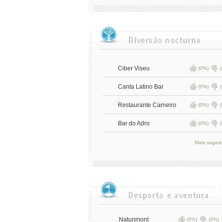
Ciber Viseu
(0%)
Canta Latino Bar
(0%)
Restaurante Carneiro
(0%)
Bar do Adro
(0%)
Mais suges
Naturimont
(0%)
(0%)