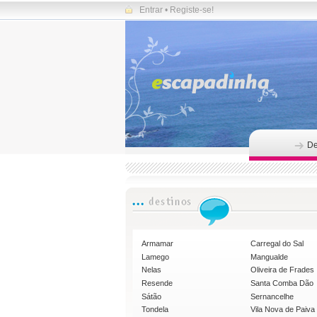
Entrar
•
Registe-se!
De
Armamar
Carregal do Sal
Lamego
Mangualde
Nelas
Oliveira de Frades
Resende
Santa Comba Dão
Sátão
Sernancelhe
Tondela
Vila Nova de Paiva