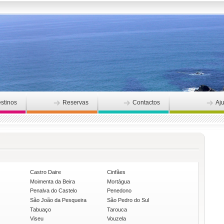
stinos
Reservas
Contactos
Aj
Castro Daire
Cinfães
Moimenta da Beira
Mortágua
Penalva do Castelo
Penedono
São João da Pesqueira
São Pedro do Sul
Tabuaço
Tarouca
Viseu
Vouzela