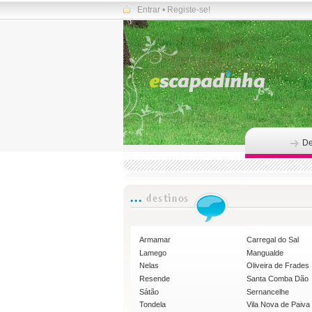
Entrar
•
Registe-se!
De
Armamar
Carregal do Sal
Lamego
Mangualde
Nelas
Oliveira de Frades
Resende
Santa Comba Dão
Sátão
Sernancelhe
Tondela
Vila Nova de Paiva