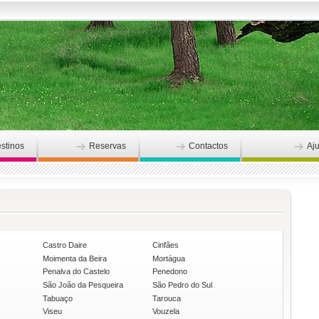
stinos
Reservas
Contactos
Aj
Castro Daire
Cinfães
Moimenta da Beira
Mortágua
Penalva do Castelo
Penedono
São João da Pesqueira
São Pedro do Sul
Tabuaço
Tarouca
Viseu
Vouzela