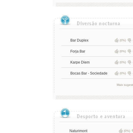
Bar Duplex
(0%)
Forja Bar
(0%)
Karpe Diem
(0%)
Bocas Bar - Sociedade
(0%)
Mais suges
Naturimont
(0%)