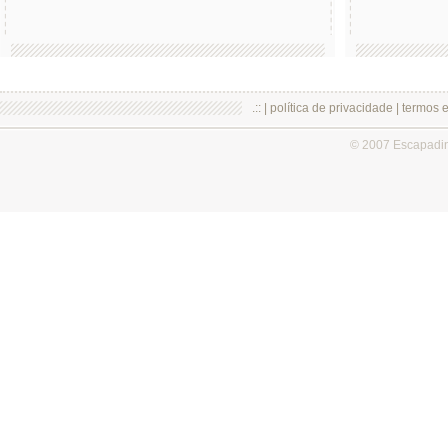
.:: |
política de privacidade
|
termos 
© 2007 Escapadi