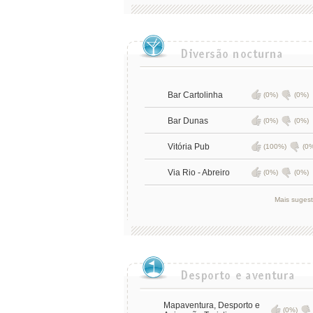
Bar Cartolinha
(0%)
(0%)
Bar Dunas
(0%)
(0%)
Vitória Pub
(100%)
(0
Via Rio - Abreiro
(0%)
(0%)
Mais suges
Mapaventura, Desporto e
(0%)