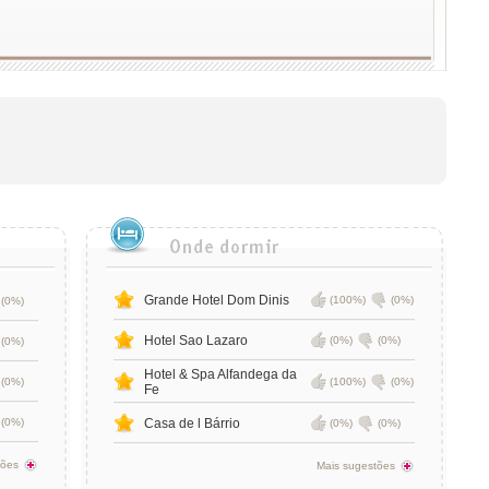
Grande Hotel Dom Dinis
(100%)
(0%)
(0%)
Hotel Sao Lazaro
(0%)
(0%)
(0%)
Hotel & Spa Alfandega da
(0%)
(100%)
(0%)
Fe
(0%)
Casa de l Bárrio
(0%)
(0%)
tões
Mais sugestões