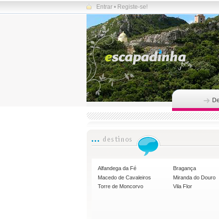
Entrar
•
Registe-se!
De
Alfandega da Fé
Bragança
Macedo de Cavaleiros
Miranda do Douro
Torre de Moncorvo
Vila Flor