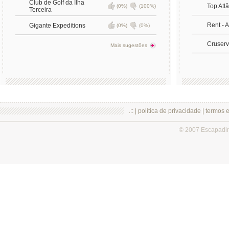
Club de Golf da Ilha
Top Atl
(0%)
(100%)
Terceira
Rent - 
Gigante Expeditions
(0%)
(0%)
Cruserv
Mais sugestões
.:: |
política de privacidade
|
termos 
© 2007 Escapadi