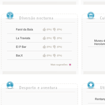
Farol da Baía
(0%)
(0%)
La Traviata
(0%)
(0%)
Museu d
Heroísm
El P Bar
(0%)
(0%)
Bar,X
(0%)
(0%)
Mais sugestões
Rentan