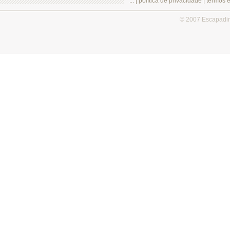
.:: |
política de privacidade
|
termos 
© 2007 Escapadi