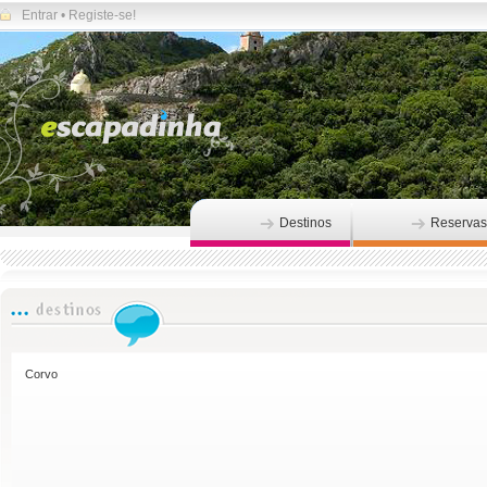
Entrar
•
Registe-se!
Destinos
Reservas
Corvo