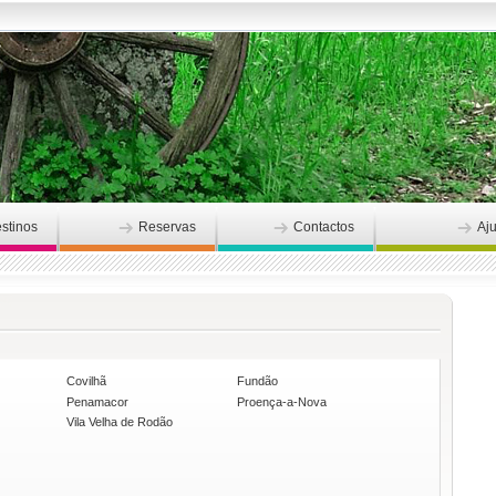
stinos
Reservas
Contactos
Aj
Covilhã
Fundão
Penamacor
Proença-a-Nova
Vila Velha de Rodão