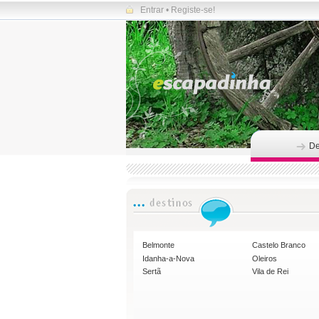
Entrar
•
Registe-se!
De
Belmonte
Castelo Branco
Idanha-a-Nova
Oleiros
Sertã
Vila de Rei