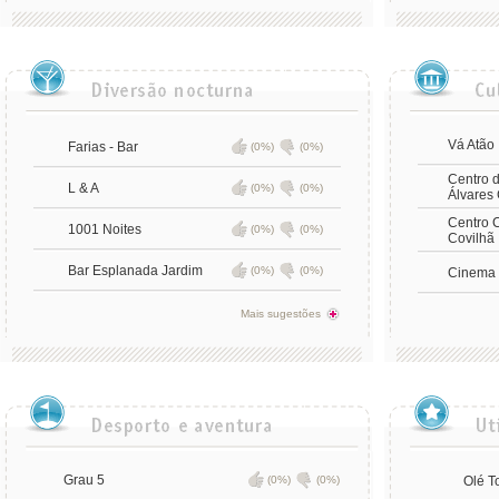
Vá Atão
Farias - Bar
(0%)
(0%)
Centro d
L & A
(0%)
(0%)
Álvares 
Centro C
1001 Noites
(0%)
(0%)
Covilhã
Bar Esplanada Jardim
(0%)
(0%)
Cinema 
Mais sugestões
Grau 5
(0%)
(0%)
Olé T