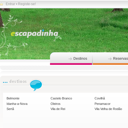
Entrar
•
Registe-se!
Destinos
Reservas
Belmonte
Castelo Branco
Covilhã
Idanha-a-Nova
Oleiros
Penamacor
Sertã
Vila de Rei
Vila Velha de Rodão