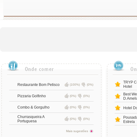
TRYP Co
Restaurante Bom Petisco
(100%)
(0%)
Hotel
Best We
Pizzaria Golfinho
(0%)
(0%)
D.Ameli
Combo & Gorgulho
(0%)
(0%)
Hotel D
Churrasqueira A
Pousada
(0%)
(0%)
Portuguesa
Estrela
Mais sugestões