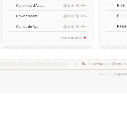
Isidei
Caminhos d'Água
(0%)
(0%)
Cunh
Down Stream
(0%)
(0%)
Passe
Cumes do Açor
(0%)
(0%)
Mais sugestões
.:: |
política de privacidade
|
termos 
© 2007 Escapadi