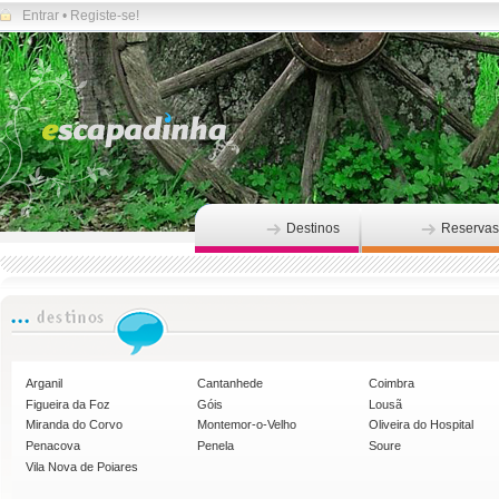
Entrar
•
Registe-se!
Destinos
Reservas
Arganil
Cantanhede
Coimbra
Figueira da Foz
Góis
Lousã
Miranda do Corvo
Montemor-o-Velho
Oliveira do Hospital
Penacova
Penela
Soure
Vila Nova de Poiares