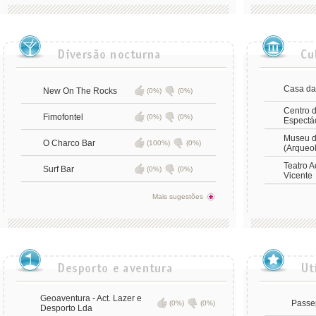
Casa da
New On The Rocks
(0%)
(0%)
Centro d
Fimofontel
(0%)
(0%)
Espectá
Museu d
O Charco Bar
(100%)
(0%)
(Arqueol
Teatro A
Surf Bar
(0%)
(0%)
Vicente
Mais sugestões
Geoaventura - Act. Lazer e
Passe
(0%)
(0%)
Desporto Lda