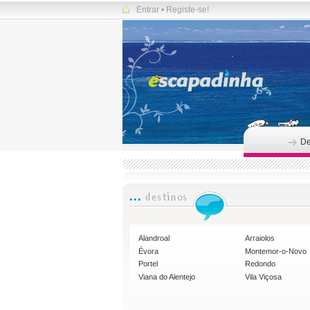
Entrar
•
Registe-se!
De
Alandroal
Arraiolos
Évora
Montemor-o-Novo
Portel
Redondo
Viana do Alentejo
Vila Viçosa