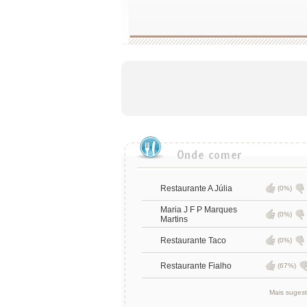
Restaurante A Júlia
(0%)
Maria J F P Marques
(0%)
Martins
Restaurante Taco
(0%)
Restaurante Fialho
(67%)
Mais suges