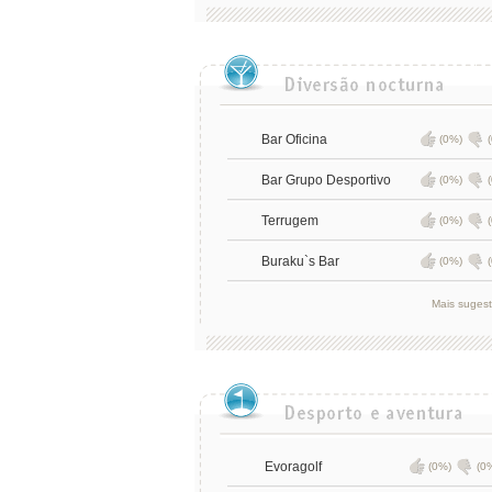
Bar Oficina
(0%)
Bar Grupo Desportivo
(0%)
Terrugem
(0%)
Buraku`s Bar
(0%)
Mais suges
Evoragolf
(0%)
(0