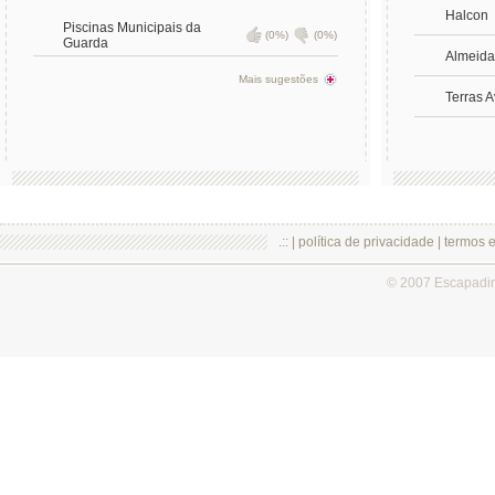
Halcon
Piscinas Municipais da
(0%)
(0%)
Guarda
Almeida
Mais sugestões
Terras 
.:: |
política de privacidade
|
termos 
© 2007 Escapadi