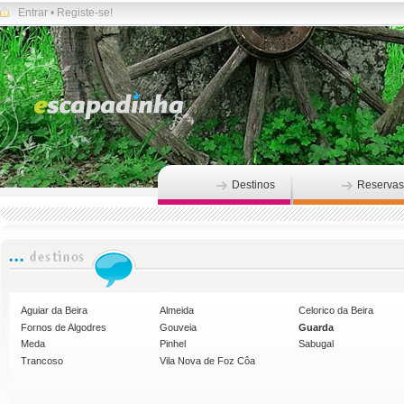
Entrar
•
Registe-se!
Destinos
Reservas
Aguiar da Beira
Almeida
Celorico da Beira
Fornos de Algodres
Gouveia
Guarda
Meda
Pinhel
Sabugal
Trancoso
Vila Nova de Foz Côa