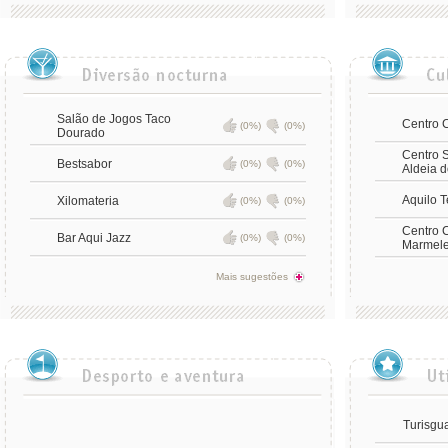
Salão de Jogos Taco
Centro C
(0%)
(0%)
Dourado
Centro S
Bestsabor
(0%)
(0%)
Aldeia d
Aquilo 
Xilomateria
(0%)
(0%)
Centro C
Bar Aqui Jazz
(0%)
(0%)
Marmele
Mais sugestões
Turisgu