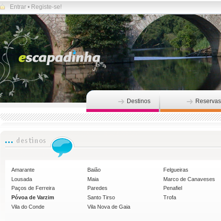
Entrar
•
Registe-se!
Destinos
Reservas
Amarante
Baião
Felgueiras
Lousada
Maia
Marco de Canaveses
Paços de Ferreira
Paredes
Penafiel
Póvoa de Varzim
Santo Tirso
Trofa
Vila do Conde
Vila Nova de Gaia