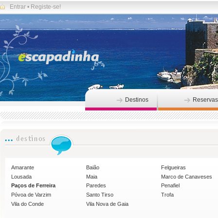
Entrar
•
Registe-se!
Destinos
Reservas
Amarante
Baião
Felgueiras
Lousada
Maia
Marco de Canaveses
Paços de Ferreira
Paredes
Penafiel
Póvoa de Varzim
Santo Tirso
Trofa
Vila do Conde
Vila Nova de Gaia