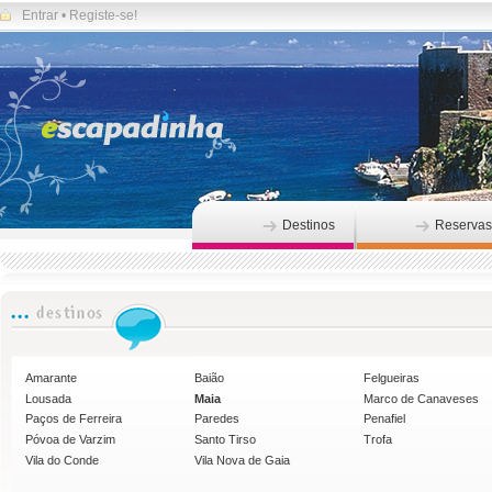
Entrar
•
Registe-se!
Destinos
Reservas
Amarante
Baião
Felgueiras
Lousada
Maia
Marco de Canaveses
Paços de Ferreira
Paredes
Penafiel
Póvoa de Varzim
Santo Tirso
Trofa
Vila do Conde
Vila Nova de Gaia