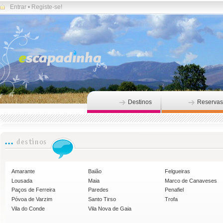
Entrar
•
Registe-se!
Destinos
Reservas
Amarante
Baião
Felgueiras
Lousada
Maia
Marco de Canaveses
Paços de Ferreira
Paredes
Penafiel
Póvoa de Varzim
Santo Tirso
Trofa
Vila do Conde
Vila Nova de Gaia