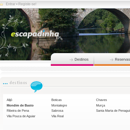
Entrar
•
Registe-se!
Destinos
Reservas
Alijó
Boticas
Chaves
Mondim de Basto
Montalegre
Murça
Ribeira de Pena
Sabrosa
Santa Marta de Penagu
Vila Pouca de Aguiar
Vila Real