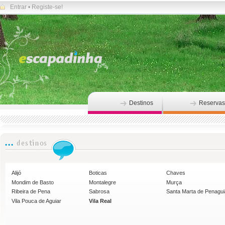
Entrar
•
Registe-se!
Destinos
Reservas
Alijó
Boticas
Chaves
Mondim de Basto
Montalegre
Murça
Ribeira de Pena
Sabrosa
Santa Marta de Penagu
Vila Pouca de Aguiar
Vila Real