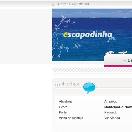
Entrar
•
Registe-se!
De
Alandroal
Arraiolos
Évora
Montemor-o-Nov
Portel
Redondo
Viana do Alentejo
Vila Viçosa