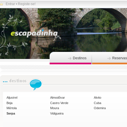
Entrar
•
Registe-se!
Destinos
Reservas
Aljustrel
Almodôvar
Alvito
Beja
Castro Verde
Cuba
Mértola
Moura
Odemira
Serpa
Vidigueira