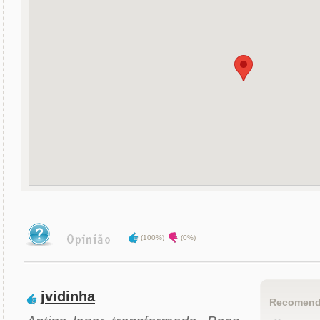
(100%)
(0%)
jvidinha
Recomend