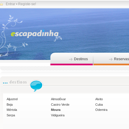
Entrar
•
Registe-se!
Destinos
Reservas
Aljustrel
Almodôvar
Alvito
Beja
Castro Verde
Cuba
Mértola
Moura
Odemira
Serpa
Vidigueira