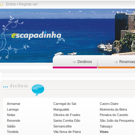
Entrar
•
Registe-se!
Destinos
Reservas
Armamar
Carregal do Sal
Castro Daire
Lamego
Mangualde
Moimenta da Beira
Nelas
Oliveira de Frades
Penalva do Castelo
Resende
Santa Comba Dão
São João da Pesqueira
Sátão
Sernancelhe
Tabuaço
Tondela
Vila Nova de Paiva
Viseu