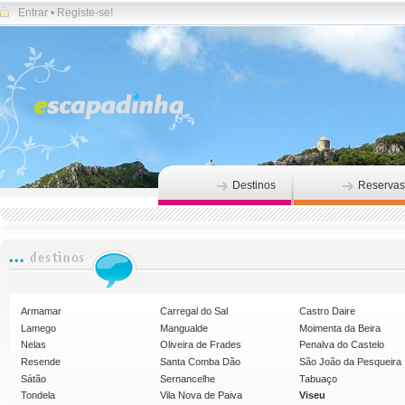
Entrar
•
Registe-se!
Destinos
Reservas
Armamar
Carregal do Sal
Castro Daire
Lamego
Mangualde
Moimenta da Beira
Nelas
Oliveira de Frades
Penalva do Castelo
Resende
Santa Comba Dão
São João da Pesqueira
Sátão
Sernancelhe
Tabuaço
Tondela
Vila Nova de Paiva
Viseu