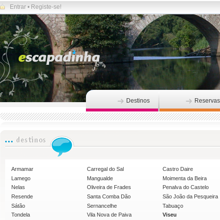
Entrar
•
Registe-se!
Destinos
Reservas
Armamar
Carregal do Sal
Castro Daire
Lamego
Mangualde
Moimenta da Beira
Nelas
Oliveira de Frades
Penalva do Castelo
Resende
Santa Comba Dão
São João da Pesqueira
Sátão
Sernancelhe
Tabuaço
Tondela
Vila Nova de Paiva
Viseu