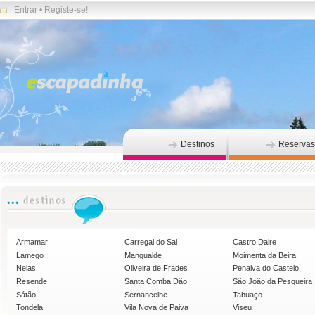
Entrar
•
Registe-se!
Destinos
Reservas
Armamar
Carregal do Sal
Castro Daire
Lamego
Mangualde
Moimenta da Beira
Nelas
Oliveira de Frades
Penalva do Castelo
Resende
Santa Comba Dão
São João da Pesqueira
Sátão
Sernancelhe
Tabuaço
Tondela
Vila Nova de Paiva
Viseu