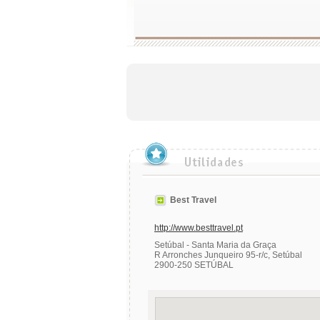
Best Travel
http://www.besttravel.pt
Setúbal - Santa Maria da Graça
R Arronches Junqueiro 95-r/c, Setúbal
2900-250 SETÚBAL