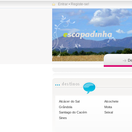
Entrar
•
Registe-se!
De
Alcácer do Sal
Alcochete
Grândola
Moita
Santiago do Cacém
Seixal
Sines