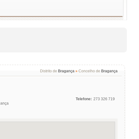
Distrito de
Bragança
»
Concelho de
Bragança
Telefone:
273 326 719
gança