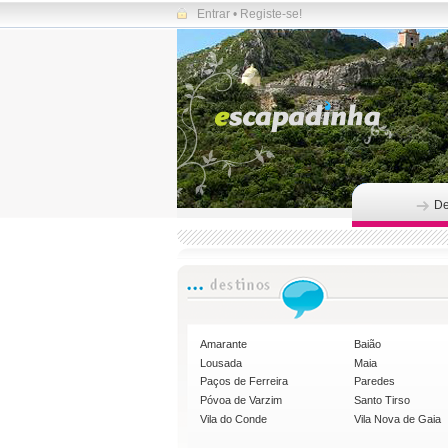
Entrar
•
Registe-se!
De
Amarante
Baião
Lousada
Maia
Paços de Ferreira
Paredes
Póvoa de Varzim
Santo Tirso
Vila do Conde
Vila Nova de Gaia