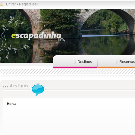
Entrar
•
Registe-se!
Destinos
Reservas
Horta