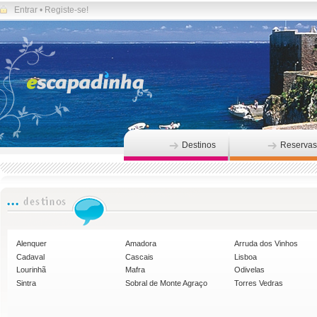
Entrar
•
Registe-se!
Destinos
Reservas
Alenquer
Amadora
Arruda dos Vinhos
Cadaval
Cascais
Lisboa
Lourinhã
Mafra
Odivelas
Sintra
Sobral de Monte Agraço
Torres Vedras