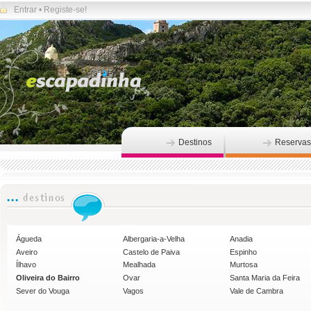
Entrar
•
Registe-se!
Destinos
Reservas
Águeda
Albergaria-a-Velha
Anadia
Aveiro
Castelo de Paiva
Espinho
Ílhavo
Mealhada
Murtosa
Oliveira do Bairro
Ovar
Santa Maria da Feira
Sever do Vouga
Vagos
Vale de Cambra