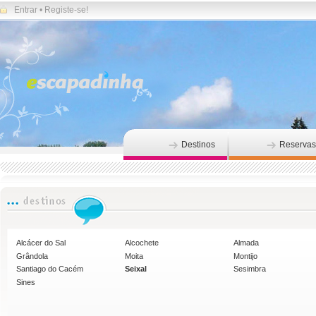
Entrar
•
Registe-se!
Destinos
Reservas
Alcácer do Sal
Alcochete
Almada
Grândola
Moita
Montijo
Santiago do Cacém
Seixal
Sesimbra
Sines