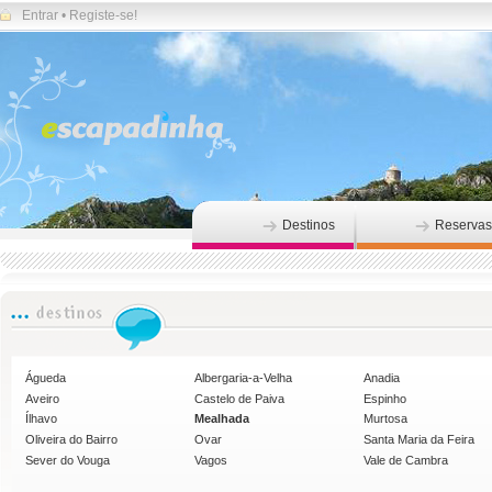
Entrar
•
Registe-se!
Destinos
Reservas
Águeda
Albergaria-a-Velha
Anadia
Aveiro
Castelo de Paiva
Espinho
Ílhavo
Mealhada
Murtosa
Oliveira do Bairro
Ovar
Santa Maria da Feira
Sever do Vouga
Vagos
Vale de Cambra