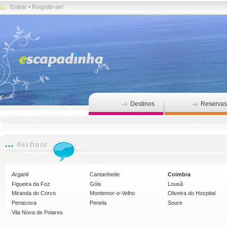
Entrar
•
Registe-se!
Destinos
Reservas
Arganil
Cantanhede
Coimbra
Figueira da Foz
Góis
Lousã
Miranda do Corvo
Montemor-o-Velho
Oliveira do Hospital
Penacova
Penela
Soure
Vila Nova de Poiares