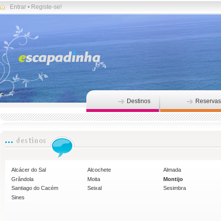
Entrar
•
Registe-se!
Destinos
Reservas
Alcácer do Sal
Alcochete
Almada
Grândola
Moita
Montijo
Santiago do Cacém
Seixal
Sesimbra
Sines