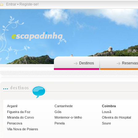
Entrar
•
Registe-se!
Destinos
Reservas
Arganil
Cantanhede
Coimbra
Figueira da Foz
Góis
Lousã
Miranda do Corvo
Montemor-o-Velho
Oliveira do Hospital
Penacova
Penela
Soure
Vila Nova de Poiares