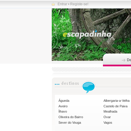
Entrar
•
Registe-se!
De
Águeda
Albergaria-a-Velha
Aveiro
Castelo de Paiva
Ílhavo
Mealhada
Oliveira do Bairro
Ovar
Sever do Vouga
Vagos