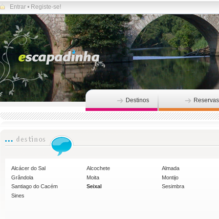
Entrar
•
Registe-se!
Destinos
Reservas
Alcácer do Sal
Alcochete
Almada
Grândola
Moita
Montijo
Santiago do Cacém
Seixal
Sesimbra
Sines