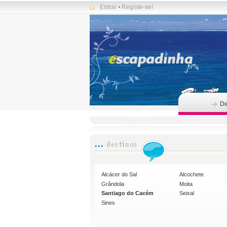
Entrar
•
Registe-se!
De
Alcácer do Sal
Alcochete
Grândola
Moita
Santiago do Cacém
Seixal
Sines