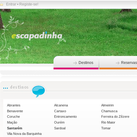
Entrar
•
Registe-se!
Destinos
Reservas
Abrantes
Alcanena
Almeirim
Benavente
Cartaxo
Chamusca
Coruche
Entroncamento
Ferreira do Zêzere
Mação
Ourém
Rio Maior
Santarém
Sardoal
Tomar
Vila Nova da Barquinha