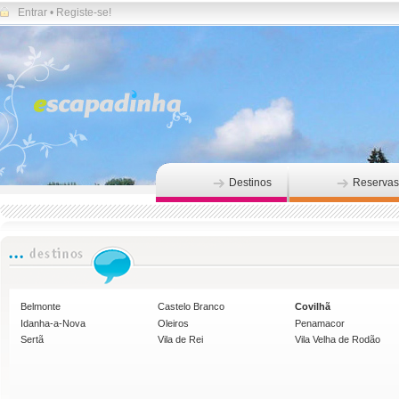
Entrar
•
Registe-se!
Destinos
Reservas
Belmonte
Castelo Branco
Covilhã
Idanha-a-Nova
Oleiros
Penamacor
Sertã
Vila de Rei
Vila Velha de Rodão