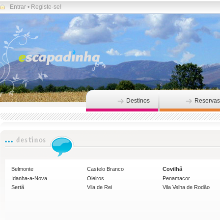
Entrar
•
Registe-se!
Destinos
Reservas
Belmonte
Castelo Branco
Covilhã
Idanha-a-Nova
Oleiros
Penamacor
Sertã
Vila de Rei
Vila Velha de Rodão