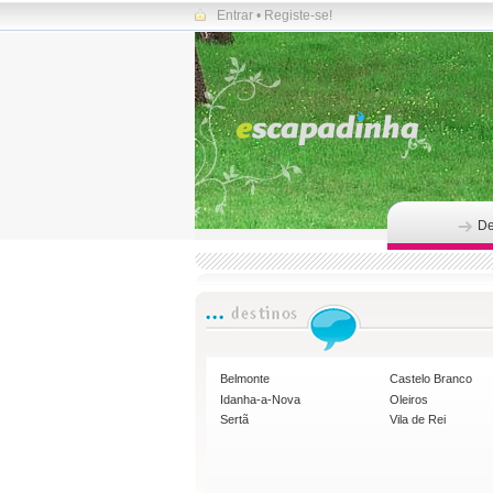
Entrar
•
Registe-se!
De
Belmonte
Castelo Branco
Idanha-a-Nova
Oleiros
Sertã
Vila de Rei