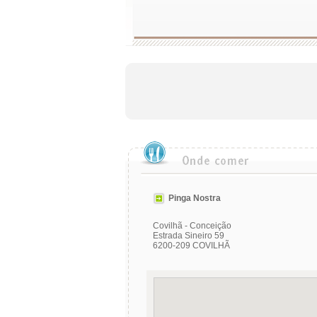
Pinga Nostra
Covilhã - Conceição
Estrada Sineiro 59
6200-209 COVILHÃ