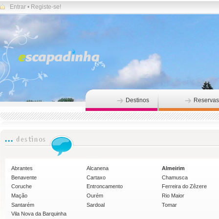
Entrar
•
Registe-se!
Destinos
Reservas
Abrantes
Alcanena
Almeirim
Benavente
Cartaxo
Chamusca
Coruche
Entroncamento
Ferreira do Zêzere
Mação
Ourém
Rio Maior
Santarém
Sardoal
Tomar
Vila Nova da Barquinha